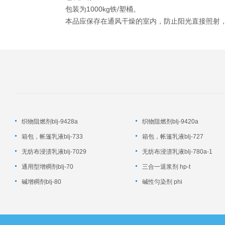
包装为
1000kg
铁
/
塑桶。
本品应保存在通风干燥的室内，防止阳光直接照射
织物阻燃剂blj-9428a
织物阻燃剂blj-9420a
箱包，帐篷乳液blj-733
箱包，帐篷乳液blj-727
无纺布浸渍乳液blj-7029
无纺布浸渍乳液blj-780a-1
通用型增稠剂blj-70
三合一退浆剂 hp-t
碱增稠剂blj-80
碱性匀染剂 phi