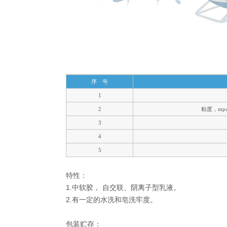
序 号
1
2
粘度，
mp
3
4
5
特性：
1.中软胶， 自交联、阴离子型乳液。
2.有一定的水洗和皂洗牢度。
包装贮存：