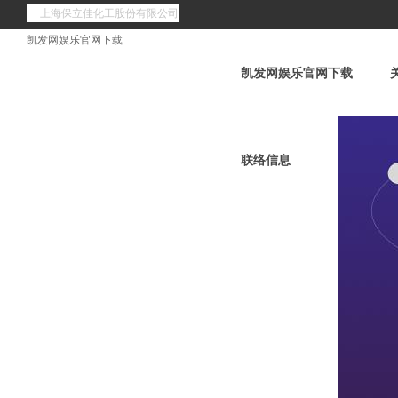
上海保立佳化工股份有限公司
凯发网娱乐官网下载
凯发网娱乐官网下载
联络信息