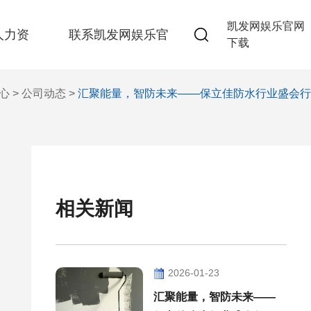
凯发网娱乐官网
人力资
联系凯发网娱乐官
下载
源
网下载
发网娱乐官网下载
凯发网娱乐官网下载的联系方式
心
>
公司动态
>
汇聚能量，智防未来——保立佳防水行业盛会行
人力资
联系凯发网娱乐官
源
网下载
相关新闻
2026-01-23
汇聚能量，智防未来——