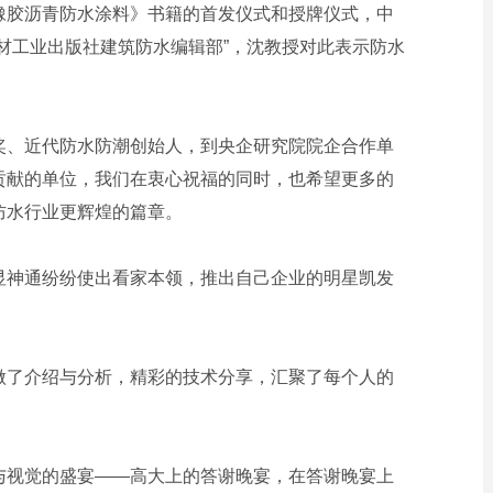
橡胶沥青防水涂料》书籍的首发仪式和授牌仪式，中
材工业出版社建筑防水编辑部”，沈教授对此表示防水
奖、近代防水防潮创始人，到央企研究院院企合作单
贡献的单位，我们在衷心祝福的同时，也希望更多的
防水行业更辉煌的篇章。
显神通纷纷使出看家本领，推出自己企业的明星凯发
做了介绍与分析，精彩的技术分享，汇聚了每个人的
与视觉的盛宴——高大上的答谢晚宴，在答谢晚宴上