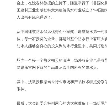
会上，在沈春林教授的主持下，隆重举行了《非固化
国建材工业出版社特意为建筑防水行业成立了“中国建
人出书有绿色通道了。
从中国建筑防水保温优秀企业家奖、建筑防水第一村
位，每一家授奖的企业，都是对整个防水行业有巨大
防水人能够全身心的投入到防水行业里来，共同打造
场内一个接一个热火朝天的演讲，场外各企业也是各
网娱乐官网下载的产品展示给全国所有的防水人。
其中，沈教授根据当今行业市场和产品技术特点分别
眼神。
最后，大会组委会特别用心的为大家准备了一场听觉