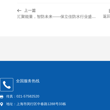
上一篇
返
汇聚能量，智防未来——保立佳防水行业盛会
行
全国服务热线
传真：021-57582520
地址：上海市闵行区中春路1288号33栋