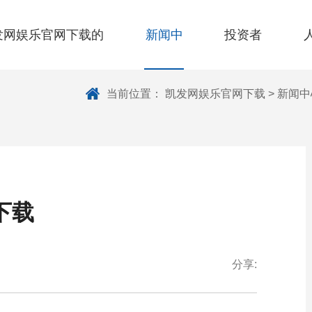
心
发网娱乐官网下载的
新闻中
投资者
产品中心
心
专区
加入凯
当前位置：
凯发网娱乐官网下载
>
新闻中
发网娱乐官网下载的
投资者
产品中心
专区
下载
分享: