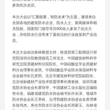
参加此次会议。
本次大会以“汇聚能量，智防未来”为主题，邀请来自
全国各地的建筑防水企业、防水人士、新闻媒体和相
关院校、国家部门领导等共800余人参加了此次大
会，并给防水行业带来了最前沿的行业政策和产业信
息。
本次大会由沈春林教授主持，铁道部第三勘测设计研
究院深圳分院教授级高工何克文、中国建筑材料科学
研究总院房建材料分院院长、中国硅酸盐学会房建材
料分会理事长崔琪、中国硅酸盐学会防水保温材料专
业会秘书长孔宪明、北京市建筑材料研究院副院长、
北京绿标建材产业技术联盟理事长檀春丽、深圳市建
筑防水协会会长瞿培华、中国建材工业出版社总编辑
佟令玫、福建省建筑防水协会秘书长许永漳、项城市
防水协会会长王养岭、台湾营建防水协进会名誉理事
长徐伟杰、寿光市防水行业协会会长郑家玉、吉林省