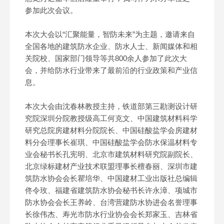
参加此次会议。
本次大会以“汇聚能量，智防未来”为主题，邀请来自
全国各地的建筑防水企业、防水人士、新闻媒体和相
关院校、国家部门领导等共800余人参加了此次大
会，并给防水行业带来了最前沿的行业政策和产业信
息。
本次大会由沈春林教授主持，铁道部第三勘测设计研
究院深圳分院教授级高工何克文、中国建筑材料科学
研究总院房建材料分院院长、中国硅酸盐学会房建材
料分会理事长崔琪、中国硅酸盐学会防水保温材料专
业会秘书长孔宪明、北京市建筑材料研究院副院长、
北京绿标建材产业技术联盟理事长檀春丽、深圳市建
筑防水协会会长瞿培华、中国建材工业出版社总编辑
佟令玫、福建省建筑防水协会秘书长许永漳、项城市
防水协会会长王养岭、台湾营建防水协进会名誉理事
长徐伟杰、寿光市防水行业协会会长郑家玉、吉林省