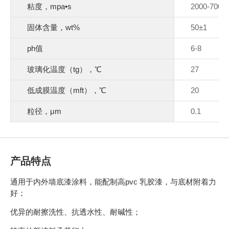
粘度，mpa•s
2000-7000
固体含量，wt%
50±1
ph值
6-8
玻璃化温度（tg），℃
27
低成膜温度（mft），℃
20
粒径，μm
0.1
产品特点
通用于内外墙底漆涂料，能配制高pvc 乳胶漆，与底材附着力
好；
优异的耐擦洗性、抗透水性、耐碱性；