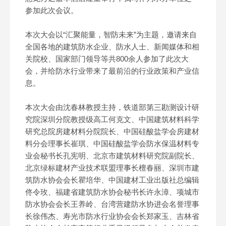
参加此次会议。
本次大会以“汇聚能量，智防未来”为主题，邀请来自
全国各地的建筑防水企业、防水人士、新闻媒体和相
关院校、国家部门领导等共800余人参加了此次大
会，并给防水行业带来了最前沿的行业政策和产业信
息。
本次大会由沈春林教授主持，铁道部第三勘测设计研
究院深圳分院教授级高工何克文、中国建筑材料科学
研究总院房建材料分院院长、中国硅酸盐学会房建材
料分会理事长崔琪、中国硅酸盐学会防水保温材料专
业会秘书长孔宪明、北京市建筑材料研究院副院长、
北京绿标建材产业技术联盟理事长檀春丽、深圳市建
筑防水协会会长瞿培华、中国建材工业出版社总编辑
佟令玫、福建省建筑防水协会秘书长许永漳、项城市
防水协会会长王养岭、台湾营建防水协进会名誉理事
长徐伟杰、寿光市防水行业协会会长郑家玉、吉林省