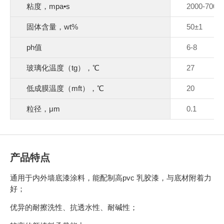
粘度，mpa•s
2000-7000
固体含量，wt%
50±1
ph值
6-8
玻璃化温度（tg），℃
27
低成膜温度（mft），℃
20
粒径，μm
0.1
产品特点
通用于内外墙底漆涂料，能配制高pvc 乳胶漆，与底材附着力
好；
优异的耐擦洗性、抗透水性、耐碱性；